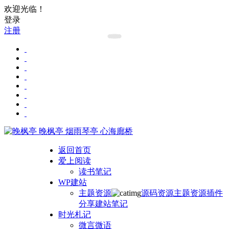
欢迎光临！
登录
注册
晚枫亭
烟雨琴亭 心海廊桥
返回首页
爱上阅读
读书笔记
WP建站
主题资源
源码资源
主题资源
插件
分享
建站笔记
时光札记
微言微语