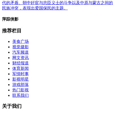
代的矛盾、朝中奸宦与忠臣义士的斗争以及中原与蒙古之间的
民族冲突，表现出爱国保民的主题。
萍踪侠影
推荐栏目
美食广场
视觉摄影
汽车频道
网文资讯
财经报道
体育新闻
军情时事
影视明星
游戏部落
热门影视
联系我们
关于我们