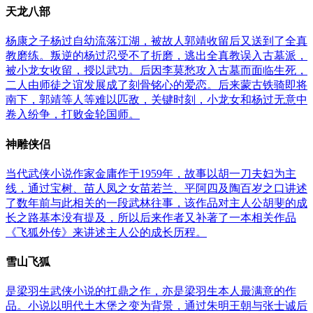
天龙八部
杨康之子杨过自幼流落江湖，被故人郭靖收留后又送到了全真
教磨练。叛逆的杨过忍受不了折磨，逃出全真教误入古墓派，
被小龙女收留，授以武功。后因李莫愁攻入古墓而面临生死，
二人由师徒之谊发展成了刻骨铭心的爱恋。后来蒙古铁骑即将
南下，郭靖等人等难以匹敌，关键时刻，小龙女和杨过无意中
卷入纷争，打败金轮国师。
神雕侠侣
当代武侠小说作家金庸作于1959年，故事以胡一刀夫妇为主
线，通过宝树、苗人凤之女苗若兰、平阿四及陶百岁之口讲述
了数年前与此相关的一段武林往事，该作品对主人公胡斐的成
长之路基本没有提及，所以后来作者又补著了一本相关作品
《飞狐外传》来讲述主人公的成长历程。
雪山飞狐
是梁羽生武侠小说的扛鼎之作，亦是梁羽生本人最满意的作
品。小说以明代土木堡之变为背景，通过朱明王朝与张士诚后