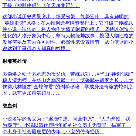
下接《神雕侠侣》《倚天屠龙记》。
这部小说历史背景突出，场景纷繁，气势宏伟，具有鲜明的
“英雄史诗”风格；在人物创造与情节安排上，它打破了传统武
侠小说一味传奇，将人物作为情节附庸的模式，坚持以创造个
性化的人物形象为中心，坚持人物统帅故事，按照人物性格的
发展需要及其内在可能性、必然性来设置情节，从而使这部小
说达到了事虽奇人却真的妙境。
射雕英雄传
袁崇焕之幼子袁承志为报父仇，苦练武功，拜华山“神剑仙猿”
穆人清为师，在华山之巅习武十年，博采武林诸家之长，加之
偶得武林怪杰“金蛇郎君”的剑学秘籍，学成身法奇诡的蛇剑之
术，武艺更加精湛超群……
碧血剑
小说名字的含义为：“逐鹿中原、问鼎中原”、“人为鼎镬，我
为麋鹿”。小说以清代康熙年间的社会历史为背景，描写了一
个出身于社会最底层的少年韦小宝的传奇经历。