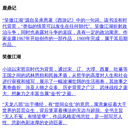
鹿鼎记
“笑傲江湖”源自吴承恩著《西游记》中的一句词。该书没有时
代背景，“类似的情景可以发生在任何朝代”。笑傲江湖折射政
治斗争，同时也表露对斗争的哀叹，具有一定的政治寓意。作
家金庸1967年开始创作的一部作品，1969年完成，属于其后期
作品。
笑傲江湖
小说以宋哲宗时代为背景，通过宋、辽、大理、西夏、吐蕃等
王国之间的武林恩怨和民族矛盾，从哲学的高度对人生和社会
进行审视和描写，展示了一幅波澜壮阔的生活画卷，其故事之
离奇曲折、涉及人物之众多、历史背景之广泛、武侠战役之庞
大、想象力之丰富当属“金书”之最。
“天龙八部”出于佛经，有“世间众生”的意思，寓意象征着大千
世界的芸芸众生，背后笼罩着佛法的无边与超脱。全书主旨
“无人不冤，有情皆孽”，作品风格宏伟悲壮，是一部写尽人
性、悲剧色彩浓厚的史诗巨著。