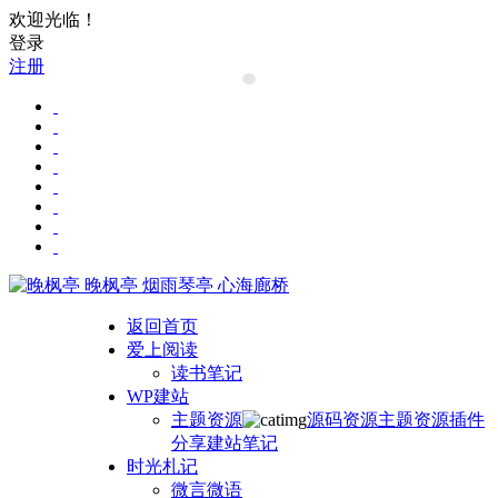
欢迎光临！
登录
注册
晚枫亭
烟雨琴亭 心海廊桥
返回首页
爱上阅读
读书笔记
WP建站
主题资源
源码资源
主题资源
插件
分享
建站笔记
时光札记
微言微语