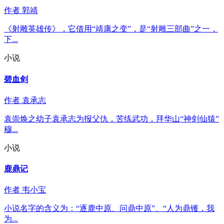
作者
郭靖
《射雕英雄传》，它借用“靖康之变”，是“射雕三部曲”之一，
下...
小说
碧血剑
作者
袁承志
袁崇焕之幼子袁承志为报父仇，苦练武功，拜华山“神剑仙猿”
穆...
小说
鹿鼎记
作者
韦小宝
小说名字的含义为：“逐鹿中原、问鼎中原”、“人为鼎镬，我
为...