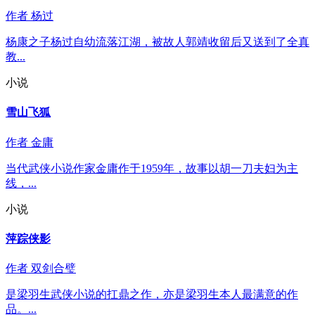
作者
杨过
杨康之子杨过自幼流落江湖，被故人郭靖收留后又送到了全真
教...
小说
雪山飞狐
作者
金庸
当代武侠小说作家金庸作于1959年，故事以胡一刀夫妇为主
线，...
小说
萍踪侠影
作者
双剑合璧
是梁羽生武侠小说的扛鼎之作，亦是梁羽生本人最满意的作
品。...