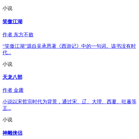
小说
笑傲江湖
作者
东方不败
“笑傲江湖”源自吴承恩著《西游记》中的一句词。该书没有时
代...
小说
天龙八部
作者
金庸
小说以宋哲宗时代为背景，通过宋、辽、大理、西夏、吐蕃等
王...
小说
神雕侠侣