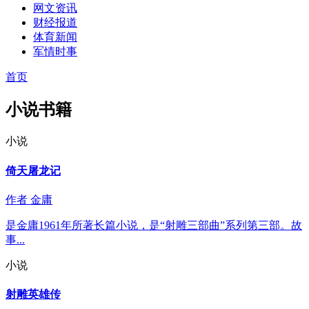
网文资讯
财经报道
体育新闻
军情时事
首页
小说书籍
小说
倚天屠龙记
作者
金庸
是金庸1961年所著长篇小说，是“射雕三部曲”系列第三部。故
事...
小说
射雕英雄传