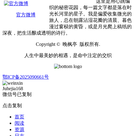
这里是用心跳编
织的秘密花园，每一篇文字都是落在时
光长河里的星子。我是偏爱收集微光的
官方微博
旅人，总在朝露沾湿花瓣的清晨、暮色
漫过窗棂的黄昏，或是月光爬上稿纸的
深夜，把生活酿成透明的诗行。
Copyright © 晚枫亭 版权所有.
人生中最美妙的相遇，是命中注定的交织
鄂ICP备2025090661号
Juhejia168
微信号已复制
点击复制
首页
阅读
资源
日志