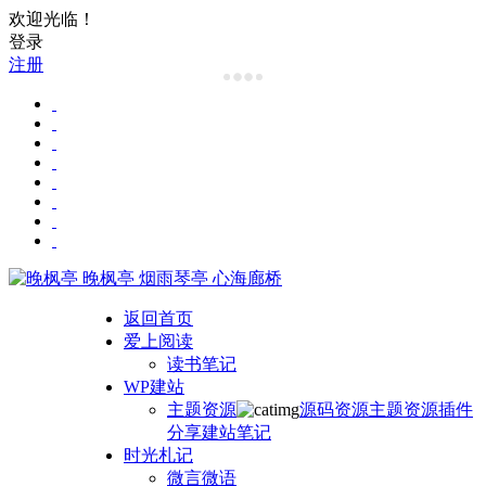
欢迎光临！
登录
注册
晚枫亭
烟雨琴亭 心海廊桥
返回首页
爱上阅读
读书笔记
WP建站
主题资源
源码资源
主题资源
插件
分享
建站笔记
时光札记
微言微语