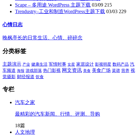
Scape – 多用途 WordPress 主题下载
03/09
215
Trendustry–工业和制造WordPress主题下载
03/03
229
心情日志
晚枫亭长的日常生活、心情、碎碎念
分类标签
主题演示
健康生活
军情时事
家居设计
影视明星
数码产品
汽
产业
女星
网文资讯
美食广场
车频道
游戏部落
热门影视
菜谱
营养
视
海报
美食
觉摄影
财经报道
饮食
专栏
汽车之家
最精彩的汽车新闻、行情、评测、导购
18篇
人文地理