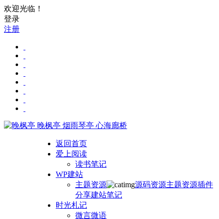
欢迎光临！
登录
注册
晚枫亭
烟雨琴亭 心海廊桥
返回首页
爱上阅读
读书笔记
WP建站
主题资源
源码资源
主题资源
插件
分享
建站笔记
时光札记
微言微语