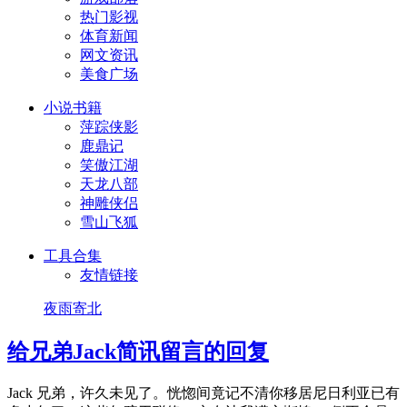
热门影视
体育新闻
网文资讯
美食广场
小说书籍
萍踪侠影
鹿鼎记
笑傲江湖
天龙八部
神雕侠侣
雪山飞狐
工具合集
友情链接
夜雨寄北
给兄弟Jack简讯留言的回复
Jack 兄弟，许久未见了。恍惚间竟记不清你移居尼日利亚已有