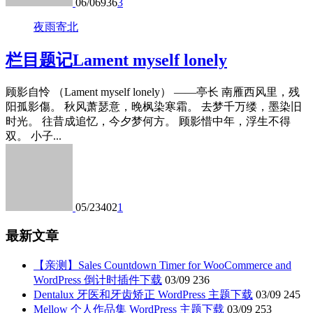
06/06
936
3
夜雨寄北
栏目题记Lament myself lonely
顾影自怜 （Lament myself lonely） ——亭长 南雁西风里，残
阳孤影傷。 秋风萧瑟意，晚枫染寒霜。 去梦千万缕，墨染旧
时光。 往昔成追忆，今夕梦何方。 顾影惜中年，浮生不得
双。 小子...
05/23
402
1
最新文章
【亲测】Sales Countdown Timer for WooCommerce and
WordPress 倒计时插件下载
03/09
236
Dentalux 牙医和牙齿矫正 WordPress 主题下载
03/09
245
Mellow 个人作品集 WordPress 主题下载
03/09
253