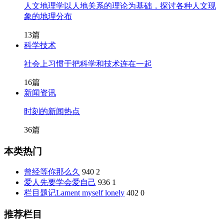
人文地理学以人地关系的理论为基础，探讨各种人文现
象的地理分布
13篇
科学技术
社会上习惯于把科学和技术连在一起
16篇
新闻资讯
时刻的新闻热点
36篇
本类热门
曾经等你那么久
940
2
爱人先要学会爱自己
936
1
栏目题记Lament myself lonely
402
0
推荐栏目