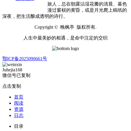
旅人，总在朝露沾湿花瓣的清晨、暮色
漫过窗棂的黄昏，或是月光爬上稿纸的
深夜，把生活酿成透明的诗行。
Copyright © 晚枫亭 版权所有.
人生中最美妙的相遇，是命中注定的交织
鄂ICP备2025090661号
Juhejia168
微信号已复制
点击复制
首页
阅读
资源
日志
目录