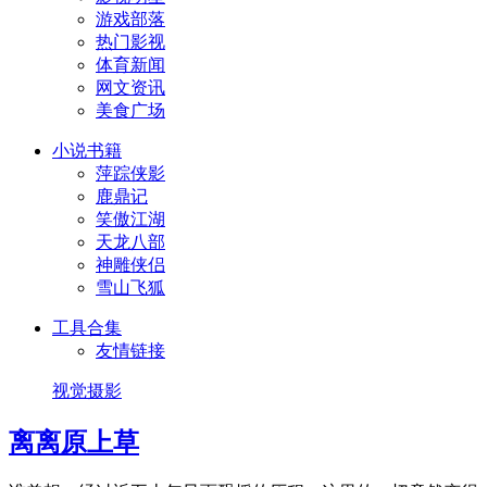
游戏部落
热门影视
体育新闻
网文资讯
美食广场
小说书籍
萍踪侠影
鹿鼎记
笑傲江湖
天龙八部
神雕侠侣
雪山飞狐
工具合集
友情链接
视觉摄影
离离原上草