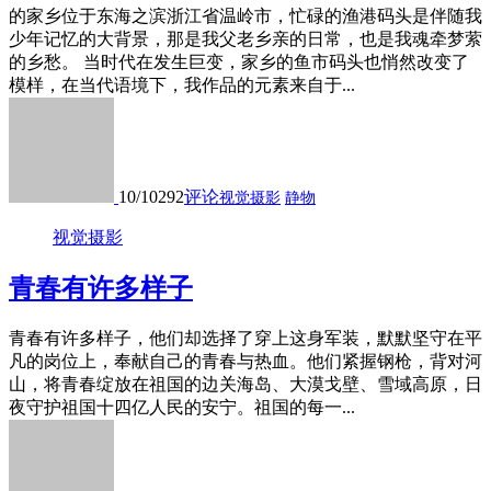
的家乡位于东海之滨浙江省温岭市，忙碌的渔港码头是伴随我
少年记忆的大背景，那是我父老乡亲的日常，也是我魂牵梦萦
的乡愁。 当时代在发生巨变，家乡的鱼市码头也悄然改变了
模样，在当代语境下，我作品的元素来自于...
10/10
292
评论
视觉摄影
静物
视觉摄影
青春有许多样子
青春有许多样子，他们却选择了穿上这身军装，默默坚守在平
凡的岗位上，奉献自己的青春与热血。他们紧握钢枪，背对河
山，将青春绽放在祖国的边关海岛、大漠戈壁、雪域高原，日
夜守护祖国十四亿人民的安宁。祖国的每一...