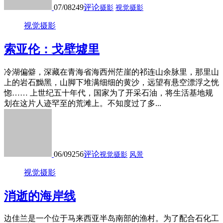
07/08
249
评论
摄影
视觉摄影
视觉摄影
索亚伦：戈壁墟里
冷湖偏僻，深藏在青海省海西州茫崖的祁连山余脉里，那里山
上的岩石黝黑，山脚下堆满细细的黄沙，远望有悬空漂浮之恍
惚…… 上世纪五十年代，国家为了开采石油，将生活基地规
划在这片人迹罕至的荒滩上。不知度过了多...
06/09
256
评论
视觉摄影
风景
视觉摄影
消逝的海岸线
边佳兰是⼀个位于⻢来⻄亚半岛南部的渔村。为了配合⽯化⼯