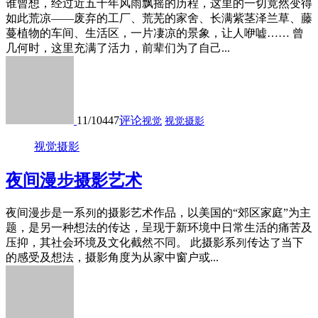
谁曾想，经过近五十年风雨飘摇的历程，这里的一切竟然变得
如此荒凉——废弃的工厂、荒芜的家舍、长满紫茎泽兰草、藤
蔓植物的车间、生活区，一片凄凉的景象，让人咿嘘…… 曾
几何时，这里充满了活力，前辈们为了自己...
11/10
447
评论
视觉
视觉摄影
视觉摄影
夜间漫步摄影艺术
夜间漫步是⼀系列的摄影艺术作品，以美国的“郊区家庭”为主
题，是另一种想法的传达，呈现于新环境中日常生活的痛苦及
压抑，其社会环境及文化截然不同。 此摄影系列传达了当下
的感受及想法，摄影角度为从家中窗户或...