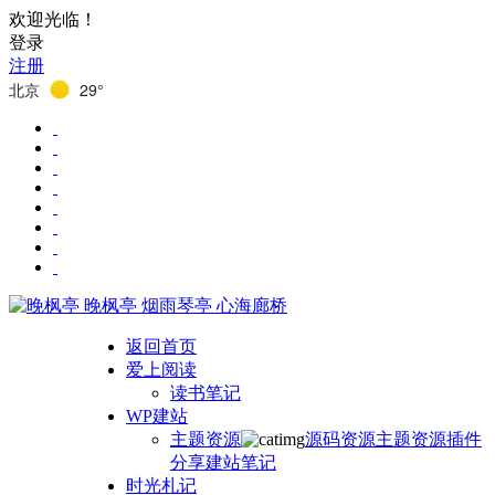
欢迎光临！
登录
注册
北京
29°
晚枫亭
烟雨琴亭 心海廊桥
返回首页
爱上阅读
读书笔记
WP建站
主题资源
源码资源
主题资源
插件
分享
建站笔记
时光札记