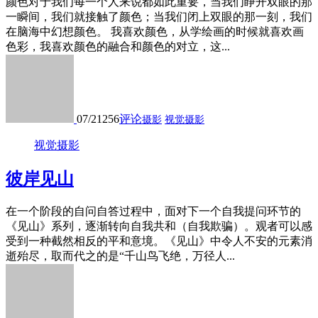
颜色对于我们每一个人来说都如此重要，当我们睁开双眼的那
一瞬间，我们就接触了颜色；当我们闭上双眼的那一刻，我们
在脑海中幻想颜色。 我喜欢颜色，从学绘画的时候就喜欢画
色彩，我喜欢颜色的融合和颜色的对立，这...
07/21
256
评论
摄影
视觉摄影
视觉摄影
彼岸见山
在一个阶段的自问自答过程中，面对下一个自我提问环节的
《见山》系列，逐渐转向自我共和（自我欺骗）。观者可以感
受到一种截然相反的平和意境。《见山》中令人不安的元素消
逝殆尽，取而代之的是“千山鸟飞绝，万径人...