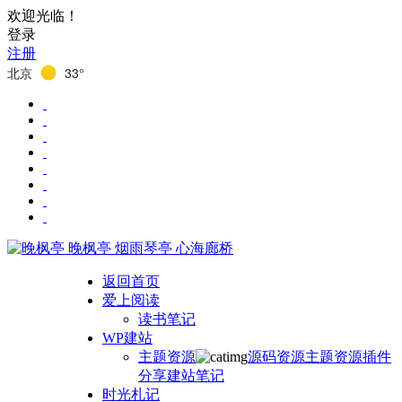
欢迎光临！
登录
注册
北京
33°
晚枫亭
烟雨琴亭 心海廊桥
返回首页
爱上阅读
读书笔记
WP建站
主题资源
源码资源
主题资源
插件
分享
建站笔记
时光札记