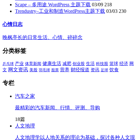
Scape – 多用途 WordPress 主题下载
03/09
218
Trendustry–工业和制造WordPress主题下载
03/03
230
心情日志
晚枫亭长的日常生活、心情、碎碎念
分类标签
产业
健康生活
减肥
创业股
生活
篮球
经济
网
乒乓球
体育新闻
科技股
网文资讯
营养
财经报道
饮食
文
资讯
美股
羽毛球
股票
足球
专栏
汽车之家
最精彩的汽车新闻、行情、评测、导购
18篇
人文地理
人文地理学以人地关系的理论为基础，探讨各种人文现