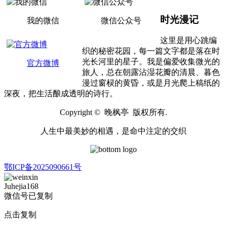
时光漫记
我的微信
微信公众号
这里是用心跳编
织的秘密花园，每一篇文字都是落在时
光长河里的星子。我是偏爱收集微光的
官方微博
旅人，总在朝露沾湿花瓣的清晨、暮色
漫过窗棂的黄昏，或是月光爬上稿纸的
深夜，把生活酿成透明的诗行。
Copyright © 晚枫亭 版权所有.
人生中最美妙的相遇，是命中注定的交织
鄂ICP备2025090661号
Juhejia168
微信号已复制
点击复制