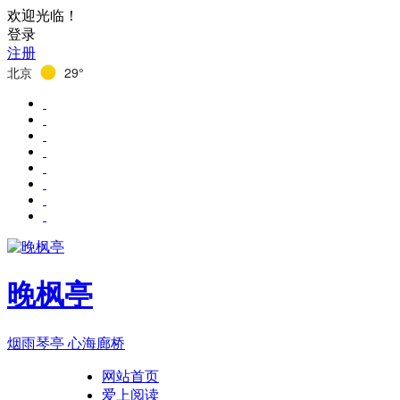
欢迎光临！
登录
注册
北京
29°
晚枫亭
烟雨琴亭 心海廊桥
网站首页
爱上阅读