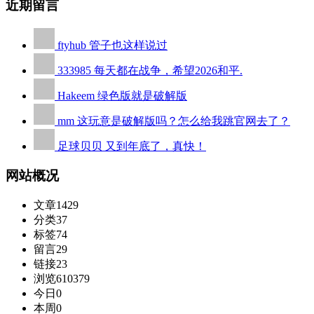
近期留言
ftyhub
管子也这样说过
333985
每天都在战争，希望2026和平.
Hakeem
绿色版就是破解版
mm
这玩意是破解版吗？怎么给我跳官网去了？
足球贝贝
又到年底了，真快！
网站概况
文章
1429
分类
37
标签
74
留言
29
链接
23
浏览
610379
今日
0
本周
0