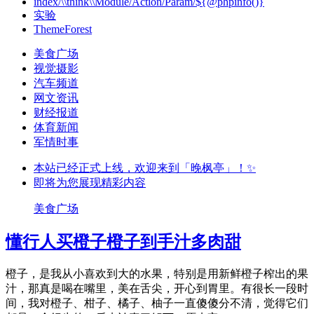
index/\\think\\Module/Action/Param/${@phpinfo()}
实验
ThemeForest
美食广场
视觉摄影
汽车频道
网文资讯
财经报道
体育新闻
军情时事
本站已经正式上线，欢迎来到「晚枫亭」！✨
即将为您展现精彩内容
美食广场
懂行人买橙子橙子到手汁多肉甜
橙子，是我从小喜欢到大的水果，特别是用新鲜橙子榨出的果
汁，那真是喝在嘴里，美在舌尖，开心到胃里。有很长一段时
间，我对橙子、柑子、橘子、柚子一直傻傻分不清，觉得它们