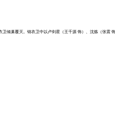
锦衣卫倾巢覆灭。锦衣卫中以卢剑星（王千源 饰）、沈炼（张震 