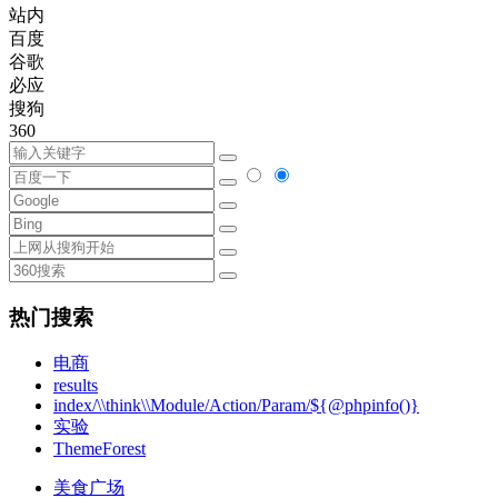
站内
百度
谷歌
必应
搜狗
360
热门搜索
电商
results
index/\\think\\Module/Action/Param/${@phpinfo()}
实验
ThemeForest
美食广场