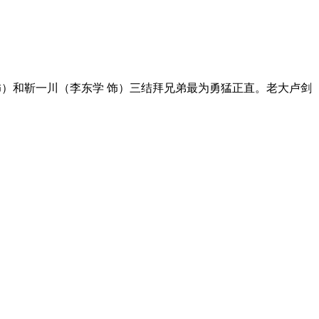
饰）和靳一川（李东学 饰）三结拜兄弟最为勇猛正直。老大卢剑