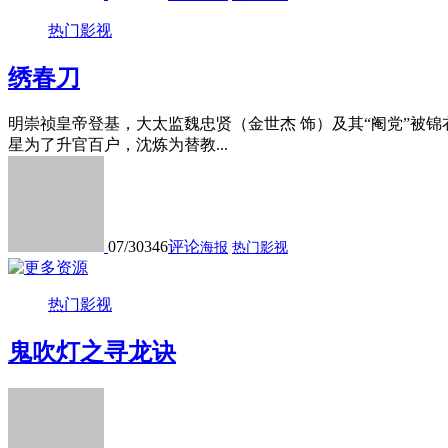
热门影视
绣春刀
明崇祯皇帝登基，大太监魏忠贤（金世杰 饰）及其“阉党”被
星为了升官百户，沈炼为替教...
07/30
346
评论
海报
热门影视
热门影视
鬼吹灯之寻龙诀