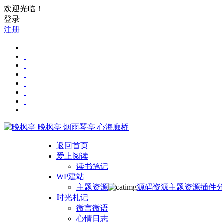
欢迎光临！
登录
注册
晚枫亭
烟雨琴亭 心海廊桥
返回首页
爱上阅读
读书笔记
WP建站
主题资源
源码资源
主题资源
插件
时光札记
微言微语
心情日志