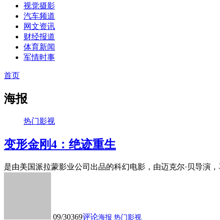
视觉摄影
汽车频道
网文资讯
财经报道
体育新闻
军情时事
首页
海报
热门影视
变形金刚4：绝迹重生
是由美国派拉蒙影业公司出品的科幻电影，由迈克尔·贝导演，马
09/30
369
评论
海报
热门影视