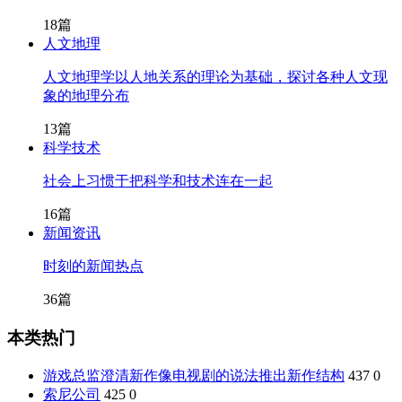
18篇
人文地理
人文地理学以人地关系的理论为基础，探讨各种人文现
象的地理分布
13篇
科学技术
社会上习惯于把科学和技术连在一起
16篇
新闻资讯
时刻的新闻热点
36篇
本类热门
游戏总监澄清新作像电视剧的说法推出新作结构
437
0
索尼公司
425
0