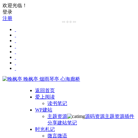
欢迎光临！
登录
注册
晚枫亭
烟雨琴亭 心海廊桥
返回首页
爱上阅读
读书笔记
WP建站
主题资源
源码资源
主题资源
插件
分享
建站笔记
时光札记
微言微语