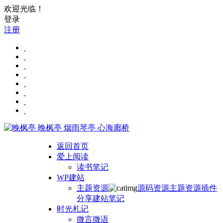
欢迎光临！
登录
注册
晚枫亭
烟雨琴亭 心海廊桥
返回首页
爱上阅读
读书笔记
WP建站
主题资源
源码资源
主题资源
插件
分享
建站笔记
时光札记
微言微语