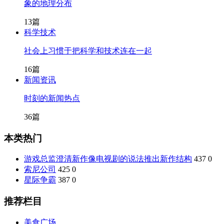
象的地理分布
13篇
科学技术
社会上习惯于把科学和技术连在一起
16篇
新闻资讯
时刻的新闻热点
36篇
本类热门
游戏总监澄清新作像电视剧的说法推出新作结构
437
0
索尼公司
425
0
星际争霸
387
0
推荐栏目
美食广场