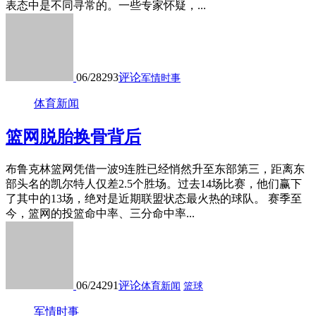
表态中是不同寻常的。一些专家怀疑，...
06/28
293
评论
军情时事
体育新闻
篮网脱胎换骨背后
布鲁克林篮网凭借一波9连胜已经悄然升至东部第三，距离东
部头名的凯尔特人仅差2.5个胜场。过去14场比赛，他们赢下
了其中的13场，绝对是近期联盟状态最火热的球队。 赛季至
今，篮网的投篮命中率、三分命中率...
06/24
291
评论
体育新闻
篮球
军情时事