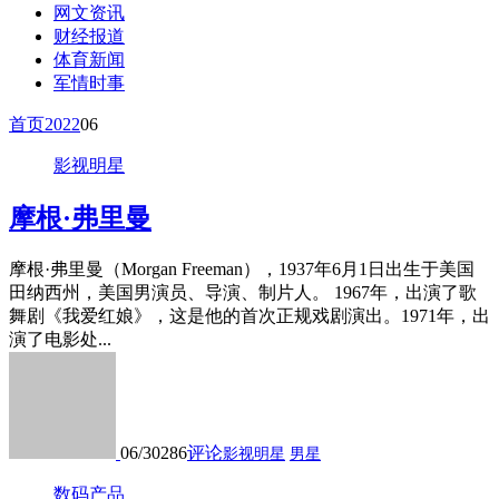
网文资讯
财经报道
体育新闻
军情时事
首页
2022
06
影视明星
摩根·弗里曼
摩根·弗里曼（Morgan Freeman），1937年6月1日出生于美国
田纳西州，美国男演员、导演、制片人。 1967年，出演了歌
舞剧《我爱红娘》，这是他的首次正规戏剧演出。1971年，出
演了电影处...
06/30
286
评论
影视明星
男星
数码产品