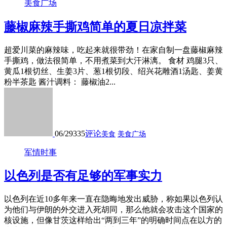
美食广场
藤椒麻辣手撕鸡简单的夏日凉拌菜
超爱川菜的麻辣味，吃起来就很带劲！在家自制一盘藤椒麻辣
手撕鸡，做法很简单，不用煮菜到大汗淋漓。 食材 鸡腿3只、
黄瓜1根切丝、生姜3片、葱1根切段、绍兴花雕酒1汤匙、姜黄
粉半茶匙 酱汁调料： 藤椒油2...
06/29
335
评论
美食
美食广场
军情时事
以色列是否有足够的军事实力
以色列在近10多年来一直在隐晦地发出威胁，称如果以色列认
为他们与伊朗的外交进入死胡同，那么他就会攻击这个国家的
核设施，但像甘茨这样给出“两到三年”的明确时间点在以方的