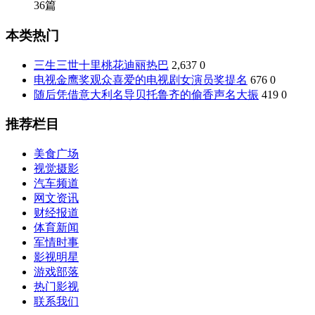
36篇
本类热门
三生三世十里桃花迪丽热巴
2,637
0
电视金鹰奖观众喜爱的电视剧女演员奖提名
676
0
随后凭借意大利名导贝托鲁齐的偷香声名大振
419
0
推荐栏目
美食广场
视觉摄影
汽车频道
网文资讯
财经报道
体育新闻
军情时事
影视明星
游戏部落
热门影视
联系我们