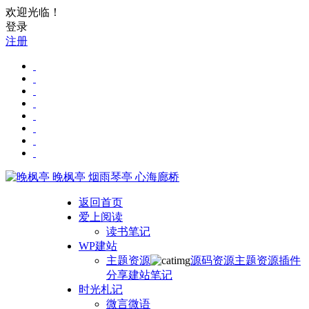
欢迎光临！
登录
注册
晚枫亭
烟雨琴亭 心海廊桥
返回首页
爱上阅读
读书笔记
WP建站
主题资源
源码资源
主题资源
插件
分享
建站笔记
时光札记
微言微语