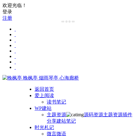
欢迎光临！
登录
注册
晚枫亭
烟雨琴亭 心海廊桥
返回首页
爱上阅读
读书笔记
WP建站
主题资源
源码资源
主题资源
插件
分享
建站笔记
时光札记
微言微语