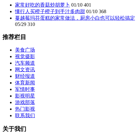
家常好吃的香菇炒胡萝卜
01/10
401
懂行人买橙子橙子到手汁多肉甜
01/10
368
蔓越莓玛芬蛋糕的家常做法，厨房小白也可以轻松搞定
05/29
310
推荐栏目
美食广场
视觉摄影
汽车频道
网文资讯
财经报道
体育新闻
军情时事
影视明星
游戏部落
热门影视
联系我们
关于我们