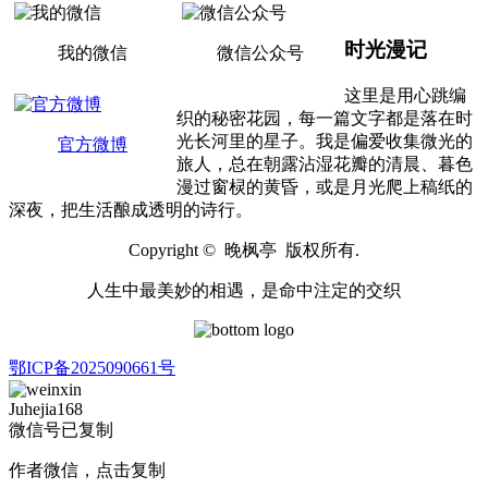
时光漫记
我的微信
微信公众号
这里是用心跳编
织的秘密花园，每一篇文字都是落在时
光长河里的星子。我是偏爱收集微光的
官方微博
旅人，总在朝露沾湿花瓣的清晨、暮色
漫过窗棂的黄昏，或是月光爬上稿纸的
深夜，把生活酿成透明的诗行。
Copyright © 晚枫亭 版权所有.
人生中最美妙的相遇，是命中注定的交织
鄂ICP备2025090661号
Juhejia168
微信号已复制
作者微信，点击复制