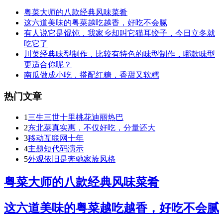
粤菜大师的八款经典风味菜肴
这六道美味的粤菜越吃越香，好吃不会腻
有人说它是馄饨，我家乡却叫它猫耳饺子，今日立冬就
吃它了
川菜经典味型制作，比较有特色的味型制作，哪款味型
更适合你呢？
南瓜做成小吃，搭配红糖，香甜又软糯
热门文章
1
三生三世十里桃花迪丽热巴
2
东北菜真实惠，不仅好吃，分量还大
3
移动互联网十年
4
主题短代码演示
5
外观依旧是奔驰家族风格
粤菜大师的八款经典风味菜肴
这六道美味的粤菜越吃越香，好吃不会腻