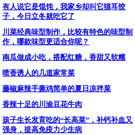
有人说它是馄饨，我家乡却叫它猫耳饺
子，今日立冬就吃它了
川菜经典味型制作，比较有特色的味型制
作，哪款味型更适合你呢？
南瓜做成小吃，搭配红糖，香甜又软糯
喷香诱人的几道家常菜
藤椒麻辣手撕鸡简单的夏日凉拌菜
香辣十足的川渝豆花牛肉
孩子生长发育吃的“长高菜”，补钙补血又
强身，提高免疫力少生病