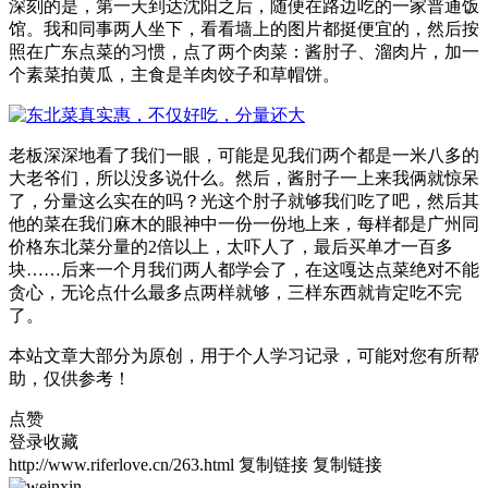
深刻的是，第一天到达沈阳之后，随便在路边吃的一家普通饭
馆。我和同事两人坐下，看看墙上的图片都挺便宜的，然后按
照在广东点菜的习惯，点了两个肉菜：酱肘子、溜肉片，加一
个素菜拍黄瓜，主食是羊肉饺子和草帽饼。
老板深深地看了我们一眼，可能是见我们两个都是一米八多的
大老爷们，所以没多说什么。然后，酱肘子一上来我俩就惊呆
了，分量这么实在的吗？光这个肘子就够我们吃了吧，然后其
他的菜在我们麻木的眼神中一份一份地上来，每样都是广州同
价格东北菜分量的2倍以上，太吓人了，最后买单才一百多
块……后来一个月我们两人都学会了，在这嘎达点菜绝对不能
贪心，无论点什么最多点两样就够，三样东西就肯定吃不完
了。
本站文章大部分为原创，用于个人学习记录，可能对您有所帮
助，仅供参考！
点赞
登录收藏
http://www.riferlove.cn/263.html
复制链接
复制链接