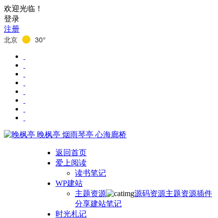
欢迎光临！
登录
注册
北京
30°
晚枫亭
烟雨琴亭 心海廊桥
返回首页
爱上阅读
读书笔记
WP建站
主题资源
源码资源
主题资源
插件
分享
建站笔记
时光札记