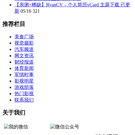
【亲测+稀缺】RyanCV – 个人简历vCard 主题下载 已更
新
05/16
321
推荐栏目
美食广场
视觉摄影
汽车频道
网文资讯
财经报道
体育新闻
军情时事
影视明星
游戏部落
热门影视
联系我们
关于我们