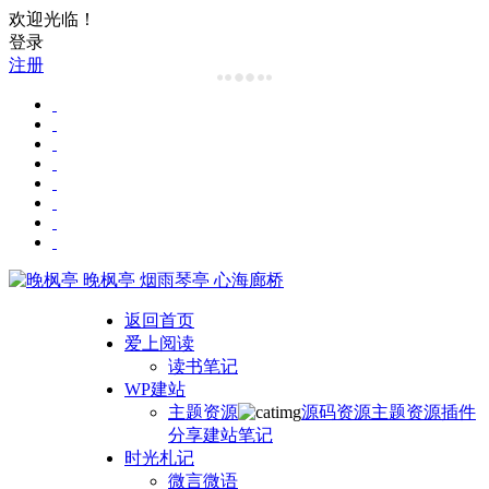
欢迎光临！
登录
注册
晚枫亭
烟雨琴亭 心海廊桥
返回首页
爱上阅读
读书笔记
WP建站
主题资源
源码资源
主题资源
插件
分享
建站笔记
时光札记
微言微语