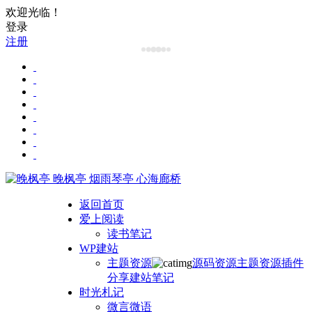
欢迎光临！
登录
注册
晚枫亭
烟雨琴亭 心海廊桥
返回首页
爱上阅读
读书笔记
WP建站
主题资源
源码资源
主题资源
插件
分享
建站笔记
时光札记
微言微语